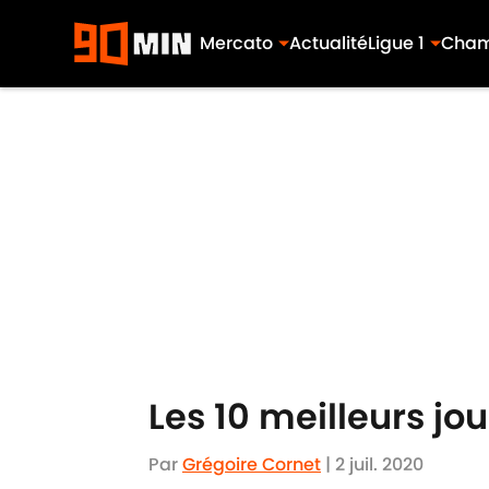
Mercato
Actualité
Ligue 1
Cham
Skip to main content
Les 10 meilleurs jo
Par
Grégoire Cornet
|
2 juil. 2020