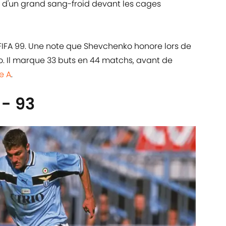
uve d'un grand sang-froid devant les cages
s FIFA 99. Une note que Shevchenko honore lors de
. Il marque 33 buts en 44 matchs, avant de
e A
.
 - 93