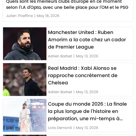
Quels sont les meilleurs clubs d'Europe en ce moment
selon l'I.A d'Opta, avec une belle place pour l'OM et le PSG
Julien Thieffine
|
May 18, 2026
Manchester United : Ruben
Amorim a la cote chez un cador
de Premier League
Adrien Barbet
|
May 13, 2026
Real Madrid : Xabi Alonso se
rapproche concrètement de
Chelsea
Adrien Barbet
|
May 13, 2026
Coupe du monde 2026 : La finale
la plus longue de l'histoire en
préparation, une mi-temps à
rallonge se trame
Loris Demonti
|
May 13, 2026