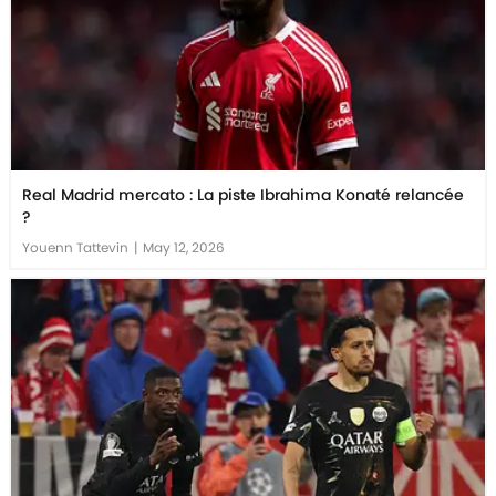
Real Madrid mercato : La piste Ibrahima Konaté relancée
?
Youenn Tattevin
|
May 12, 2026