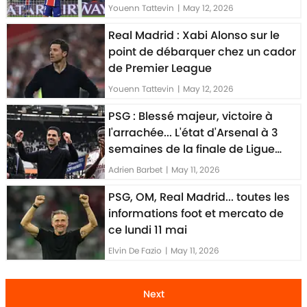
Youenn Tattevin
|
May 12, 2026
Real Madrid : Xabi Alonso sur le
point de débarquer chez un cador
de Premier League
Youenn Tattevin
|
May 12, 2026
PSG : Blessé majeur, victoire à
l'arrachée... L'état d'Arsenal à 3
semaines de la finale de Ligue
des Champions
Adrien Barbet
|
May 11, 2026
PSG, OM, Real Madrid... toutes les
informations foot et mercato de
ce lundi 11 mai
Elvin De Fazio
|
May 11, 2026
Next