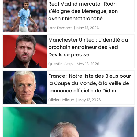
Real Madrid mercato : Rodri
s'éloigne des Merengue, son
avenir bientôt tranché
Loris Demonti
|
May 13, 2026
Manchester United : L'identité du
prochain entraîneur des Red
Devils se précise
Quentin Gesp
|
May 13, 2026
France : Notre liste des Bleus pour
la Coupe du Monde, à la veille de
l'annonce officielle de Didier
Deschamps
Olivier Halloua
|
May 13, 2026