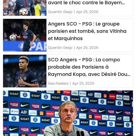
avant le choc contre le Bayern
Munich
Quentin Gesp
|
Apr 25, 2026
Angers SCO - PSG : Le groupe
parisien est tombé, sans Vitinha
et Marquinhos
Quentin Gesp
|
Apr 25, 2026
SCO Angers - PSG : La compo
probable des Parisiens à
Raymond Kopa, avec Désiré Doué
mais sans Ousmane Dembélé
Ilies Peeters
|
Apr 25, 2026