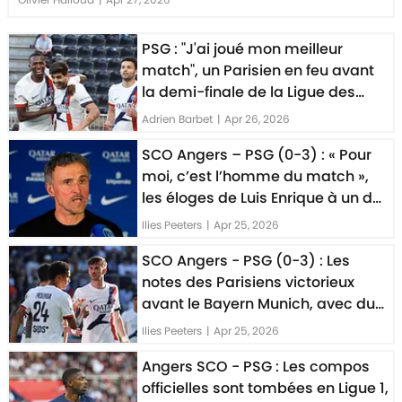
PSG : "J'ai joué mon meilleur
match", un Parisien en feu avant
la demi-finale de la Ligue des
Champions
Adrien Barbet
|
Apr 26, 2026
SCO Angers – PSG (0-3) : « Pour
moi, c’est l’homme du match »,
les éloges de Luis Enrique à un de
ses joueurs
Ilies Peeters
|
Apr 25, 2026
SCO Angers - PSG (0-3) : Les
notes des Parisiens victorieux
avant le Bayern Munich, avec du
très bon Beraldo
Ilies Peeters
|
Apr 25, 2026
Angers SCO - PSG : Les compos
officielles sont tombées en Ligue 1,