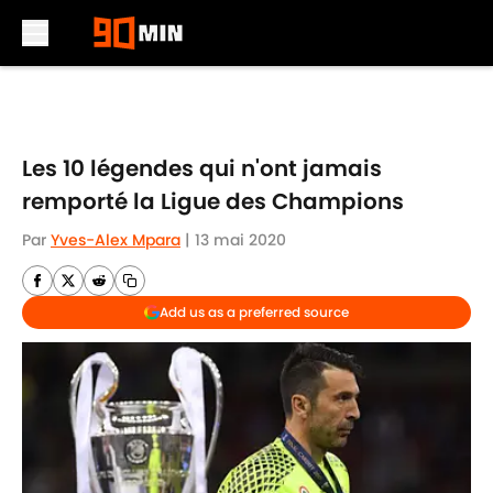
Skip to main content
Les 10 légendes qui n'ont jamais
remporté la Ligue des Champions
Par
Yves-Alex Mpara
|
13 mai 2020
Add us as a preferred source