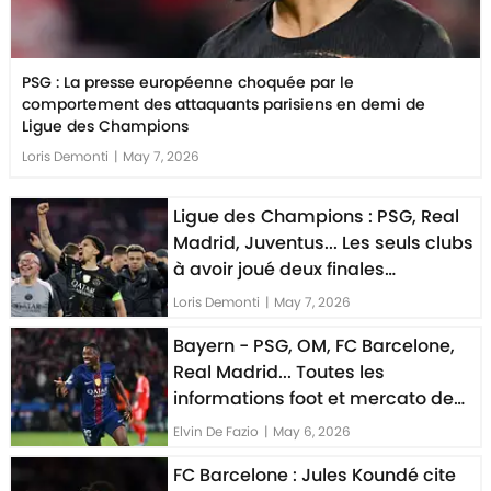
PSG : La presse européenne choquée par le
comportement des attaquants parisiens en demi de
Ligue des Champions
Loris Demonti
|
May 7, 2026
Ligue des Champions : PSG, Real
Madrid, Juventus... Les seuls clubs
à avoir joué deux finales
consécutives
Loris Demonti
|
May 7, 2026
Bayern - PSG, OM, FC Barcelone,
Real Madrid... Toutes les
informations foot et mercato de
ce mercredi 6 mai
Elvin De Fazio
|
May 6, 2026
FC Barcelone : Jules Koundé cite