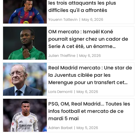
les trois attaquants les plus
difficiles qu'il a affrontés
Youenn Tattevin
|
May 6, 2026
OM mercato : Ismaël Koné
pourrait signer chez un cador de
Serie A cet été, un énorme
transfert pressenti
Julien Thieffine
|
May 6, 2026
Real Madrid mercato : Une star de
la Juventus ciblée par les
Merengue pour un transfert cet
été
Loris Demonti
|
May 6, 2026
PSG, OM, Real Madrid... Toutes les
infos football et mercato de ce
mardi 5 mai
Adrien Barbet
|
May 5, 2026