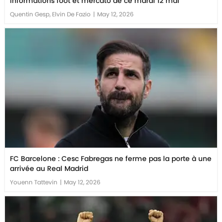
informations foot et mercato de ce mardi 12 mai
Quentin Gesp, Elvin De Fazio
|
May 12, 2026
FC Barcelone : Cesc Fabregas ne ferme pas la porte à une
arrivée au Real Madrid
Youenn Tattevin
|
May 12, 2026