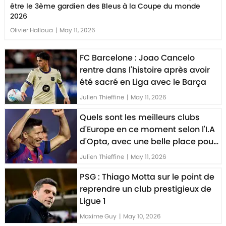
être le 3ème gardien des Bleus à la Coupe du monde
2026
Olivier Halloua
|
May 11, 2026
FC Barcelone : Joao Cancelo
rentre dans l'histoire après avoir
été sacré en Liga avec le Barça
Julien Thieffine
|
May 11, 2026
Quels sont les meilleurs clubs
d'Europe en ce moment selon l'I.A
d'Opta, avec une belle place pour
l'OM et le PSG
Julien Thieffine
|
May 11, 2026
PSG : Thiago Motta sur le point de
reprendre un club prestigieux de
Ligue 1
Maxime Guy
|
May 10, 2026