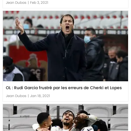
Jean Dubas
|
Feb 3, 2021
OL : Rudi Garcia frustré par les erreurs de Cherki et Lopes
Jean Dubas
|
Jan 18, 2021