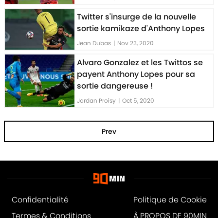
Twitter s'insurge de la nouvelle
sortie kamikaze d'Anthony Lopes
Jean Dubas
|
Nov 23, 2020
Alvaro Gonzalez et les Twittos se
payent Anthony Lopes pour sa
sortie dangereuse !
Jordan Proisy
|
Oct 5, 2020
Prev
Confidentialité
Politique de Cookie
Termes & Conditions
À PROPOS DE 90MIN