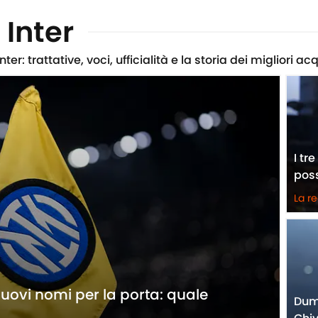
Inter
er: trattative, voci, ufficialità e la storia dei migliori acq
I tre
poss
La r
uovi nomi per la porta: quale
Dumf