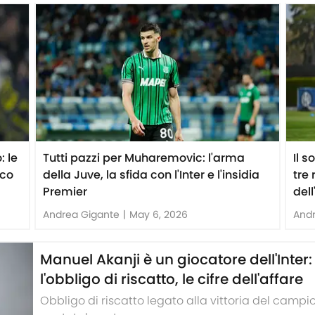
: le
Tutti pazzi per Muharemovic: l'arma
Il 
ico
della Juve, la sfida con l'Inter e l'insidia
tre 
Premier
dell
Andrea Gigante
|
May 6, 2026
And
Manuel Akanji è un giocatore dell'Inter
l'obbligo di riscatto, le cifre dell'affare
Obbligo di riscatto legato alla vittoria del campio