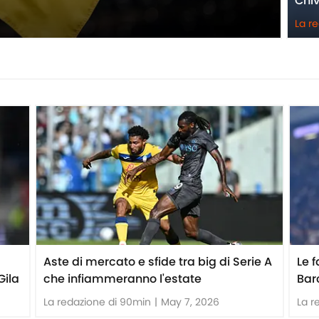
Chiv
La r
Aste di mercato e sfide tra big di Serie A
Le f
Gila
che infiammeranno l'estate
Bar
La redazione di 90min
|
May 7, 2026
La r