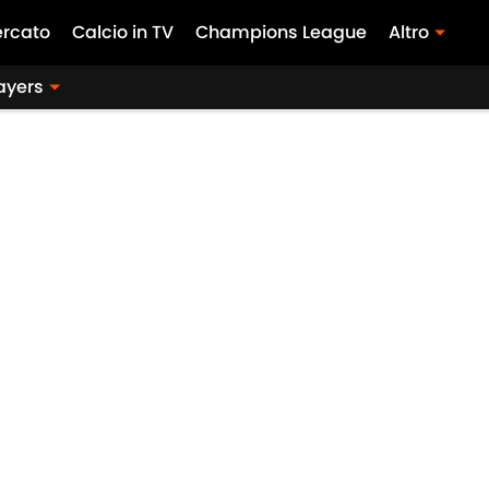
rcato
Calcio in TV
Champions League
Altro
layers