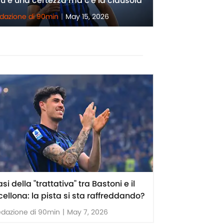
u è una certezza ma c'è la clausola
edazione di 90min
|
May 15, 2026
asi della "trattativa" tra Bastoni e il
cellona: la pista si sta raffreddando?
edazione di 90min
|
May 7, 2026