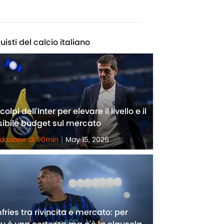
uisti del calcio italiano
 colpi dell'Inter per elevare il livello e il
ibile budget sul mercato
edazione di 90min
|
May 15, 2026
ries tra rivincita e mercato: per