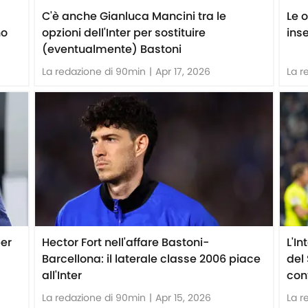
C'è anche Gianluca Mancini tra le
Le 
no
opzioni dell'Inter per sostituire
ins
(eventualmente) Bastoni
La redazione di 90min
|
Apr 17, 2026
La r
per
Hector Fort nell'affare Bastoni-
L'I
Barcellona: il laterale classe 2006 piace
del
all'Inter
con
La redazione di 90min
|
Apr 15, 2026
La r