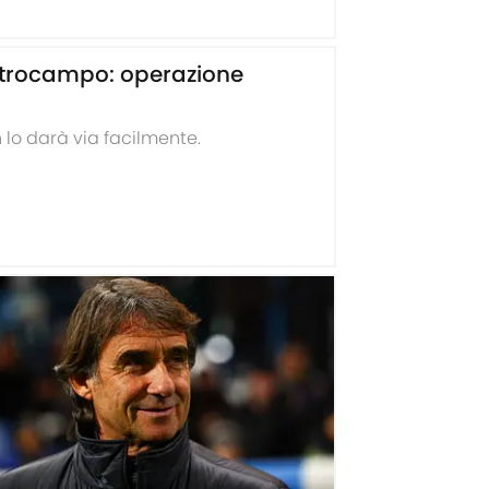
entrocampo: operazione
 lo darà via facilmente.