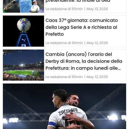
pretendente: la finale di Gila
La redazione di 90min
|
May 13, 2026
Caos 37ª giornata: comunicato
della Lega Serie A e richiesta al
Prefetto
La redazione di 90min
|
May 12, 2026
Cambia (ancora) l'orario del
Derby di Roma, la decisione della
Prefettura: in campo lunedì alle
ore 20:45
La redazione di 90min
|
May 12, 2026