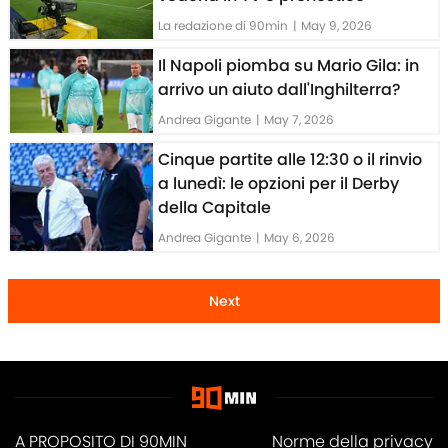
La redazione di 90min
|
May 9, 2026
Il Napoli piomba su Mario Gila: in
arrivo un aiuto dall'Inghilterra?
Andrea Gigante
|
May 7, 2026
Cinque partite alle 12:30 o il rinvio
a lunedì: le opzioni per il Derby
della Capitale
Andrea Gigante
|
May 6, 2026
Next
A PROPOSITO DI 90MIN
Norme della privacy