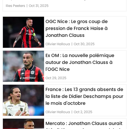
Ilies Peeters
|
Oct 31, 2025
OGC Nice : Le gros coup de
pression de Franck Haise à
Jonathan Clauss
Olivier Halloua
|
Oct 30, 2025
Ex OM : La nouvelle polémique
autour de Jonathan Clauss à
l'OGC Nice
Oct 29, 2025
France : Les 13 grands absents de
la liste de Didier Deschamps pour
le mois d'octobre
Olivier Halloua
|
Oct 2, 2025
Mercato : Jonathan Clauss aurait