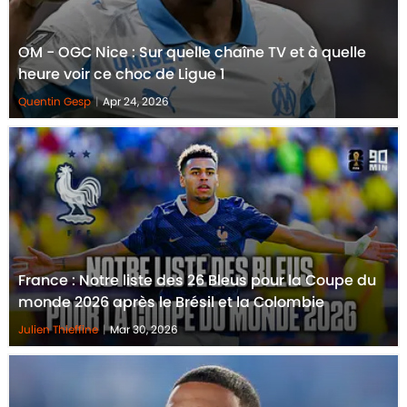
OM - OGC Nice : Sur quelle chaîne TV et à quelle
heure voir ce choc de Ligue 1
Quentin Gesp
|
Apr 24, 2026
France : Notre liste des 26 Bleus pour la Coupe du
monde 2026 après le Brésil et la Colombie
Julien Thieffine
|
Mar 30, 2026