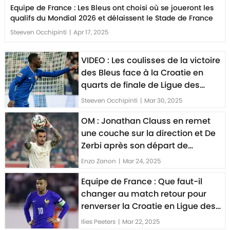
Equipe de France : Les Bleus ont choisi où se joueront les
qualifs du Mondial 2026 et délaissent le Stade de France
Steeven Occhipinti
|
Apr 17, 2025
VIDEO : Les coulisses de la victoire
des Bleus face à la Croatie en
quarts de finale de Ligue des
Nations dévoilées
Steeven Occhipinti
|
Mar 30, 2025
OM : Jonathan Clauss en remet
une couche sur la direction et De
Zerbi après son départ de
Marseille
Enzo Zanon
|
Mar 24, 2025
Equipe de France : Que faut-il
changer au match retour pour
renverser la Croatie en Ligue des
Nations ?
Ilies Peeters
|
Mar 22, 2025