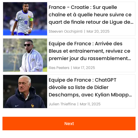
France - Croatie : Sur quelle
chaîne et à quelle heure suivre ce
quart de finale retour de Ligue des
Nations
Steeven Occhipinti
|
Mar 20, 2025
Equipe de France : Arrivée des
Bleus et entrainement, revivez ce
premier jour du rassemblement
(photos exclusives)
Ilies Peeters
|
Mar 17, 2025
Equipe de France : ChatGPT
dévoile sa liste de Didier
Deschamps, avec Kylian Mbappé
mais sans Désiré Doué
Julien Thieffine
|
Mar 11, 2025
Next