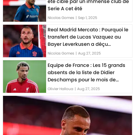
été ciblé par un immense club de
Serie A cet été
Nicolas Gomes
|
Sep 1, 2025
Real Madrid Mercato : Pourquoi le
transfert de Lucas Vazquez au
Bayer Leverkusen a déçu
Jonathan Clauss
Nicolas Gomes
|
Aug 27, 2025
Equipe de France : Les 15 grands
absents de la liste de Didier
Deschamps pour le mois de
septembre
Olivier Halloua
|
Aug 27, 2025