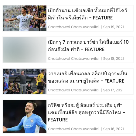
เปิดตำนาน แข้งเอเชีย ทั้งหมดที่ได้โชว์
ฝีเท้าใน พรีเมียร์ลีก - FEATURE
Chatchawal Chatsuwanvilai
|
Sep 19, 2021
เปิดกรุ 7 ดาวเตะ บาร์ซ่า ใส่เสื้อเบอร์ 10
ก่อนถึงมือ ฟาติ - FEATURE
Chatchawal Chatsuwanvilai
|
Sep 18, 2021
วากเนอร์ เพื่อนเกลอ คล็อปป์ ฤาจะเป็น
ของแสลง แมนฯ ยูไนเต็ด - FEATURE
Chatchawal Chatsuwanvilai
|
Sep 17, 2021
กรีลิช หรือจะสู้ อัลแลร์ ประเดิม ยูฟ่า
แชมเปี้ยนส์ลีก สุดหรูกว่านี้มีอีกไหม -
FEATURE
Chatchawal Chatsuwanvilai
|
Sep 16, 2021