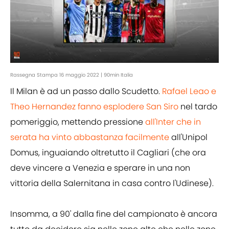
Rassegna Stampa 16 maggio 2022 | 90min Italia
Il Milan è ad un passo dallo Scudetto.
Rafael Leao e
Theo Hernandez fanno esplodere San Siro
nel tardo
pomeriggio, mettendo pressione
all'Inter che in
serata ha vinto abbastanza facilmente
all'Unipol
Domus, inguaiando oltretutto il Cagliari (che ora
deve vincere a Venezia e sperare in una non
vittoria della Salernitana in casa contro l'Udinese).
Insomma, a 90' dalla fine del campionato è ancora