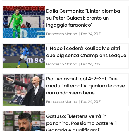
Dalla Germania: "L'Inter piomba
su Peter Gulacsi: pronto un
ingaggio faraonico"
Francesco Manno
|
Feb 24, 2021
Il Napoli cederà Koulibaly e altri
due big senza Champions League
Francesco Manno
|
Feb 24, 2021
Pioli va avanti col 4-2-3-1. Due
moduli alternativi qualora le cose
non andassero bene
Francesco Manno
|
Feb 24, 2021
Gattuso: "Mertens verrà in
panchina. Possiamo battere il
Granada e qualificarci"