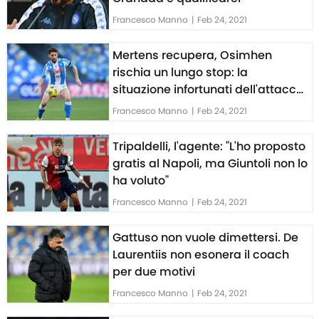
Francesco Manno
|
Feb 24, 2021
Mertens recupera, Osimhen
rischia un lungo stop: la
situazione infortunati dell'attacco
del Napoli
Francesco Manno
|
Feb 24, 2021
Tripaldelli, l'agente: "L'ho proposto
gratis al Napoli, ma Giuntoli non lo
ha voluto"
Francesco Manno
|
Feb 24, 2021
Gattuso non vuole dimettersi. De
Laurentiis non esonera il coach
per due motivi
Francesco Manno
|
Feb 24, 2021