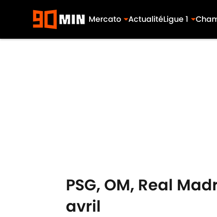
Mercato
Actualité
Ligue 1
Cham
Skip to main content
PSG, OM, Real Madri
avril