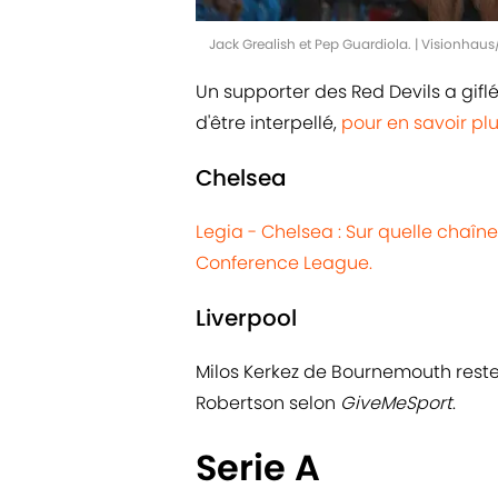
Jack Grealish et Pep Guardiola. | Visionhau
Un supporter des Red Devils a giflé
d'être interpellé,
pour en savoir pl
Chelsea
Legia - Chelsea : Sur quelle chaîn
Conference League.
Liverpool
Milos Kerkez de Bournemouth reste
Robertson selon
GiveMeSport
.
Serie A