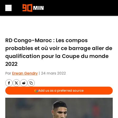
Skip to main content
RD Congo-Maroc : Les compos
probables et où voir ce barrage aller de
qualification pour la Coupe du monde
2022
Par
Erwan Gendry
|
24 mars 2022
Add us as a preferred source