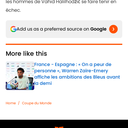
les hommes de Vahid Halilhodžić se faire tenir en
échec.
Add us as a preferred source on
Google
More like this
France - Espagne : « On a peur de
personne », Warren Zaïre-Emery
affiche les ambitions des Bleus avant
la demi
Published by on Invalid Date
1 related articles loaded
Home
/
Coupe du Monde