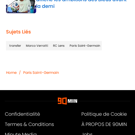
la demi
Published by on Invalid Date
1 related articles loaded
Sujets Liés
transfer
Marco Verratti
RC Lens
Paris Saint-Germain
Home
/
Paris Saint-Germain
Confidentialité
Politique de Cookie
Termes & Conditions
À PROPOS DE 90MIN
Minute Media
Jobs