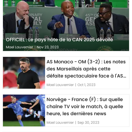
OFFICIEL : Le pays hôte de la CAN 2025 dévoilé
Mael Lauvernier
|
Nov 23, 2023
AS Monaco - OM (3-2) : Les notes
des Marseillais après cette
défaite spectaculaire face à l'AS
Monaco
Mael Lauvernier
|
Oct 1, 2023
Norvège - France (F) : Sur quelle
chaîne TV voir le match, à quelle
heure, les dernières news
Mael Lauvernier
|
Sep 30, 2023