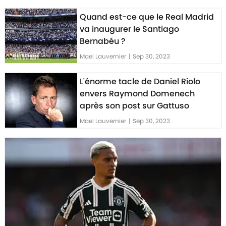
Quand est-ce que le Real Madrid
va inaugurer le Santiago
Bernabéu ?
Mael Lauvernier
|
Sep 30, 2023
L'énorme tacle de Daniel Riolo
envers Raymond Domenech
après son post sur Gattuso
Mael Lauvernier
|
Sep 30, 2023