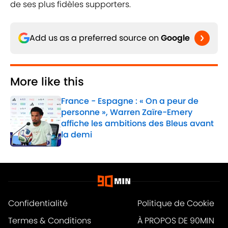
de ses plus fidèles supporters.
Add us as a preferred source on
Google
More like this
France - Espagne : « On a peur de
personne », Warren Zaïre-Emery
affiche les ambitions des Bleus avant
la demi
Published by on Invalid Date
1 related articles loaded
Confidentialité
Politique de Cookie
Termes & Conditions
À PROPOS DE 90MIN