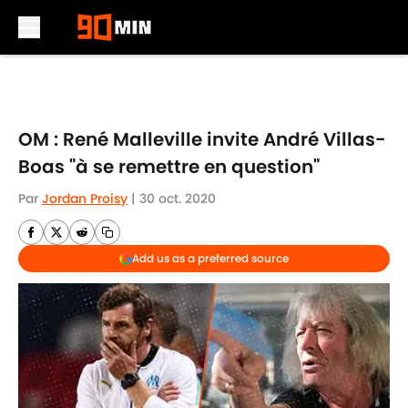
Skip to main content
OM : René Malleville invite André Villas-
Boas "à se remettre en question"
Par
Jordan Proisy
|
30 oct. 2020
Add us as a preferred source