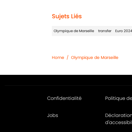
Sujets Liés
Olympique de Marseille
transfer
Euro 202
Home
/
Olympique de Marseille
Confidentialité
Politique d
Jobs
Déclaratio
d'accessibil