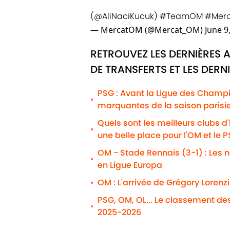
(
@AliNaciKucuk
)
#TeamOM
#Mer
— MercatOM (@Mercat_OM)
June 9
RETROUVEZ LES DERNIÈRES 
DE TRANSFERTS ET LES DERN
PSG : Avant la Ligue des Champio
•
marquantes de la saison parisi
Quels sont les meilleurs clubs d
•
une belle place pour l'OM et le 
OM - Stade Rennais (3-1) : Les n
•
en Ligue Europa
OM : L'arrivée de Grégory Lorenz
•
PSG, OM, OL... Le classement de
•
2025-2026