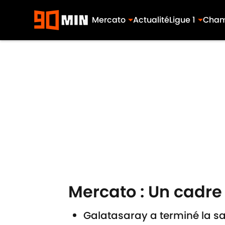
Mercato
Actualité
Ligue 1
Cham
Skip to main content
Mercato : Un cadre
Galatasaray a terminé la sa