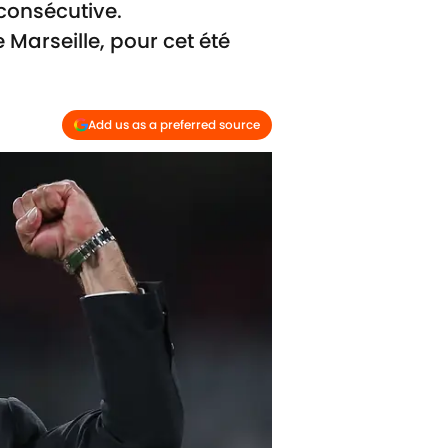
 consécutive.
 Marseille, pour cet été
Add us as a preferred source