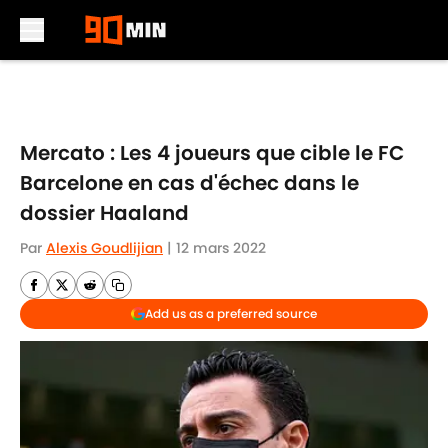
Skip to main content
Mercato : Les 4 joueurs que cible le FC
Barcelone en cas d'échec dans le
dossier Haaland
Par
Alexis Goudlijian
|
12 mars 2022
Add us as a preferred source