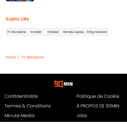
Published by on Invalid Date
1 related articles loaded
Sujets Liés
FC Barcelone
transfer
Chelsea
Romelu Lukaku
Ering Haaland
Home
/
FC Barcelone
Confidentialité
Politique de Cookie
Termes & Conditions
À PROPOS DE 90MIN
Minute Media
Jobs
Déclaration d'accessibilité
A-Z Index