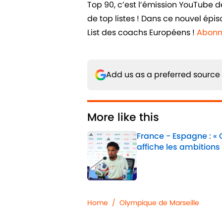
Top 90, c’est l’émission YouTube 
de top listes ! Dans ce nouvel épi
List des coachs Européens !
Abonn
Add us as a preferred source
More like this
France - Espagne : «
affiche les ambitions
Published by on Invalid 
1 related articles loaded
Home
/
Olympique de Marseille