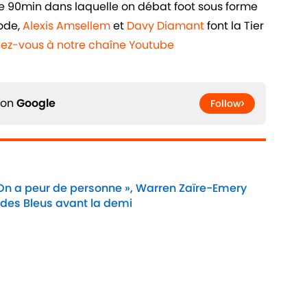
de 90min dans laquelle on débat foot sous forme
sode,
Alexis Amsellem
et
Davy Diamant
font la Tier
ez-vous à notre chaîne Youtube
 on
Google
Follow
 On a peur de personne », Warren Zaïre-Emery
 des Bleus avant la demi
Date