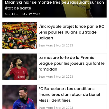
Milan Skriniar se montre très peu rassurant sur son
état de santé
Enzo Marc
|
Mar 22, 2023
L'incroyable projet lancé par le RC
Lens pour les 90 ans du Stade
Bollaert
Enzo Marc
|
Mar 21, 2023
La mesure forte de la Premier
League pour les joueurs qui font le
ramadan
Enzo Marc
|
Mar 21, 2023
FC Barcelone : Les conditions
financières d'un retour de Lionel
Messi identifiées
Enzo Marc
|
Mar 21, 2023