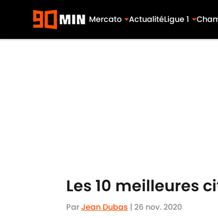
Mercato
Actualité
Ligue 1
Cham
Skip to main content
Les 10 meilleures 
Par
Jean Dubas
|
26 nov. 2020