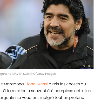
rgentine | JAVIER SORIANO/Getty Images
de Maradona,
Lionel Messi
a mis les choses au
s. Si la relation a souvent été complexe entre les
l argentin se vouaient malgré tout un profond