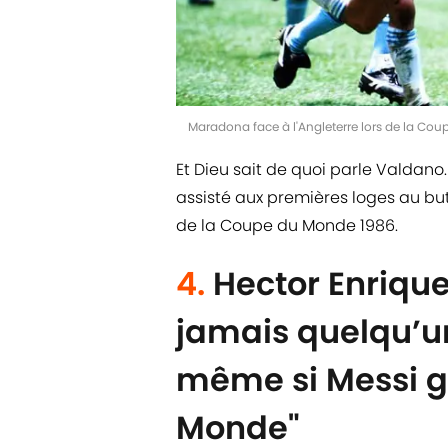
Maradona face à l'Angleterre lors de la Co
Et Dieu sait de quoi parle Valdan
assisté aux premières loges au but 
de la Coupe du Monde 1986.
4.
Hector Enrique 
jamais quelqu’
même si Messi g
Monde"