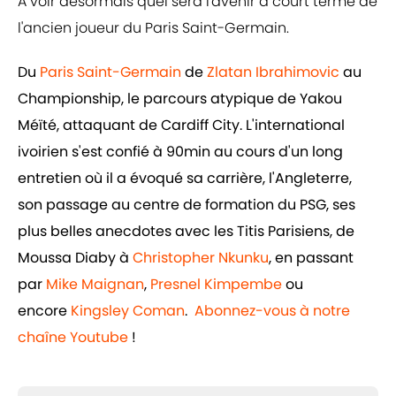
A voir désormais quel sera l'avenir à court terme de
l'ancien joueur du Paris Saint-Germain.
Du
Paris Saint-Germain
de
Zlatan Ibrahimovic
au
Championship, le parcours atypique de Yakou
Méïté, attaquant de Cardiff City. L'international
ivoirien s'est confié à 90min au cours d'un long
entretien où il a évoqué sa carrière, l'Angleterre,
son passage au centre de formation du PSG, ses
plus belles anecdotes avec les Titis Parisiens, de
Moussa Diaby à
Christopher Nkunku
, en passant
par
Mike Maignan
,
Presnel Kimpembe
ou
encore
Kingsley Coman
.
Abonnez-vous à notre
chaîne Youtube
!