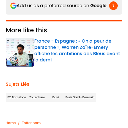
Add us as a preferred source on
Google
More like this
France - Espagne : « On a peur de
personne », Warren Zaïre-Emery
affiche les ambitions des Bleus avant
la demi
Published by on Invalid Date
1 related articles loaded
Sujets Liés
FC Barcelone
Tottenham
Gavi
Paris Saint-Germain
Home
/
Tottenham