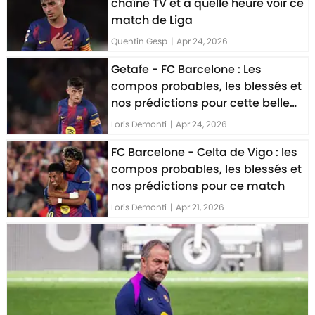
chaîne TV et à quelle heure voir ce
match de Liga
Quentin Gesp
|
Apr 24, 2026
Getafe - FC Barcelone : Les
compos probables, les blessés et
nos prédictions pour cette belle
affiche de Liga
Loris Demonti
|
Apr 24, 2026
FC Barcelone - Celta de Vigo : les
compos probables, les blessés et
nos prédictions pour ce match
Loris Demonti
|
Apr 21, 2026