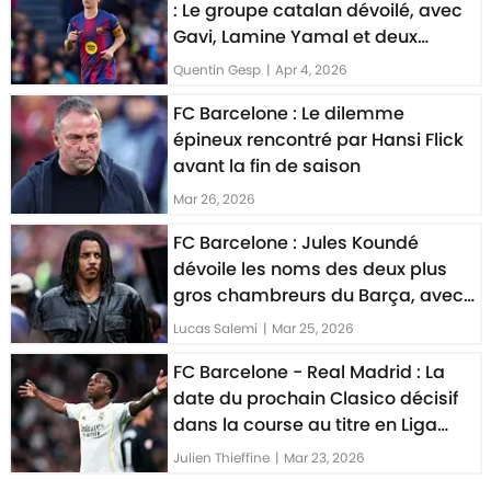
: Le groupe catalan dévoilé, avec
Gavi, Lamine Yamal et deux
retours importants
Quentin Gesp
|
Apr 4, 2026
FC Barcelone : Le dilemme
épineux rencontré par Hansi Flick
avant la fin de saison
Mar 26, 2026
FC Barcelone : Jules Koundé
dévoile les noms des deux plus
gros chambreurs du Barça, avec
une petite surprise
Lucas Salemi
|
Mar 25, 2026
FC Barcelone - Real Madrid : La
date du prochain Clasico décisif
dans la course au titre en Liga
enfin fixée ?
Julien Thieffine
|
Mar 23, 2026