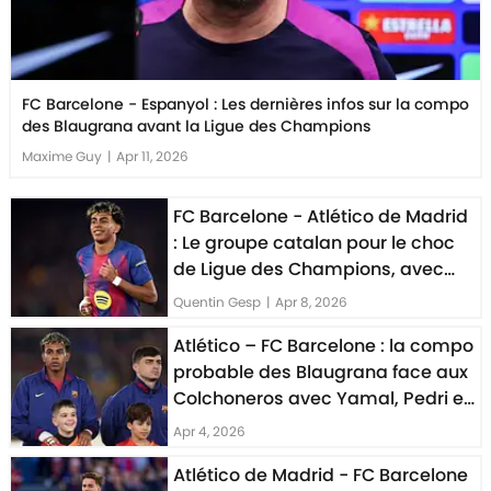
FC Barcelone - Espanyol : Les dernières infos sur la compo
des Blaugrana avant la Ligue des Champions
Maxime Guy
|
Apr 11, 2026
FC Barcelone - Atlético de Madrid
: Le groupe catalan pour le choc
de Ligue des Champions, avec
Lamine Yamal
Quentin Gesp
|
Apr 8, 2026
Atlético – FC Barcelone : la compo
probable des Blaugrana face aux
Colchoneros avec Yamal, Pedri et
Araujo
Apr 4, 2026
Atlético de Madrid - FC Barcelone