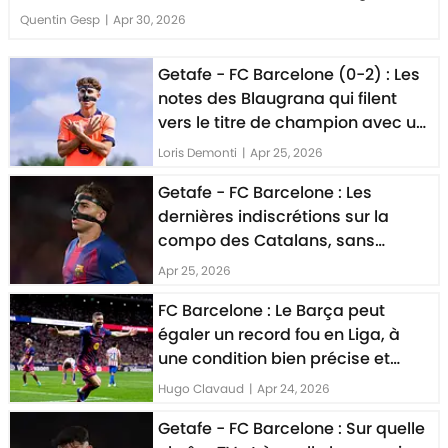
Quentin Gesp
|
Apr 30, 2026
Getafe - FC Barcelone (0-2) : Les
notes des Blaugrana qui filent
vers le titre de champion avec un
grand Fermin
Loris Demonti
|
Apr 25, 2026
Getafe - FC Barcelone : Les
dernières indiscrétions sur la
compo des Catalans, sans
Lamine Yamal
Apr 25, 2026
FC Barcelone : Le Barça peut
égaler un record fou en Liga, à
une condition bien précise et
élevée
Hugo Clavaud
|
Apr 24, 2026
Getafe - FC Barcelone : Sur quelle