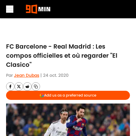
Skip to main content
FC Barcelone - Real Madrid : Les
compos officielles et où regarder "El
Clasico"
Par
Jean Dubas
|
24 oct. 2020
Add us as a preferred source