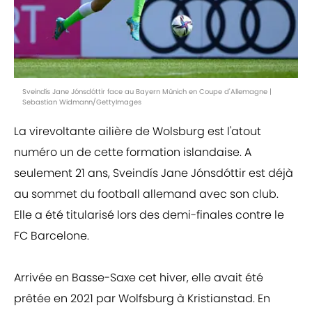
Sveindís Jane Jónsdóttir face au Bayern Münich en Coupe d'Allemagne |
Sebastian Widmann/GettyImages
La virevoltante ailière de Wolsburg est l'atout
numéro un de cette formation islandaise. A
seulement 21 ans, Sveindís Jane Jónsdóttir est déjà
au sommet du football allemand avec son club.
Elle a été titularisé lors des demi-finales contre le
FC Barcelone.
Arrivée en Basse-Saxe cet hiver, elle avait été
prêtée en 2021 par Wolfsburg à Kristianstad. En