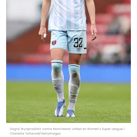
Dagný Brynjarsdóttir contre Manchester United en Women's Super League |
Charlotte Tattersall/GettyImages