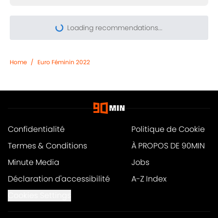
More like this
France - Espagne : « On a peur de
personne », Warren Zaïre-Emery
affiche les ambitions des Bleus avant
la demi
Published by on Invalid Date
1 related articles loaded
Home
/
Euro Féminin 2022
Confidentialité
Politique de Cookie
Termes & Conditions
À PROPOS DE 90MIN
Minute Media
Jobs