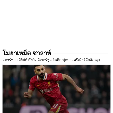
โมฮาเหม็ด ซาลาห์
สตาร์ชาว อียิปต์ สังกัด ลิเวอร์พูล ในศึก ฟุตบอลพรีเมียร์ลีกอังกฤษ