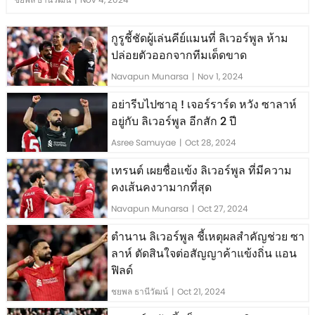
กูรูชี้ชัดผู้เล่นคีย์แมนที่ ลิเวอร์พูล ห้าม
ปล่อยตัวออกจากทีมเด็ดขาด
Navapun Munarsa
|
Nov 1, 2024
อย่ารีบไปซาอุ ! เจอร์ราร์ด หวัง ซาลาห์
อยู่กับ ลิเวอร์พูล อีกสัก 2 ปี
Asree Samuyae
|
Oct 28, 2024
เทรนต์ เผยชื่อแข้ง ลิเวอร์พูล ที่มีความ
คงเส้นคงวามากที่สุด
Navapun Munarsa
|
Oct 27, 2024
ตำนาน ลิเวอร์พูล ชี้เหตุผลสำคัญช่วย ซา
ลาห์ ตัดสินใจต่อสัญญาค้าแข้งถิ่น แอน
ฟิลด์
ชยพล ธานีวัฒน์
|
Oct 21, 2024