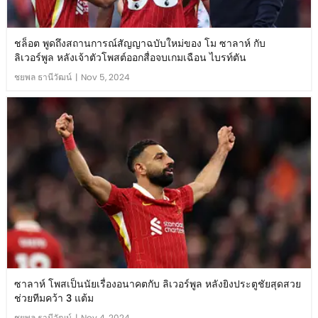
ชล็อต พูดถึงสถานการณ์สัญญาฉบับใหม่ของ โม ซาลาห์ กับ
ลิเวอร์พูล หลังเจ้าตัวโพสต์ออกสื่อจบเกมเฉือน ไบรท์ตัน
ชยพล ธานีวัฒน์
|
Nov 5, 2024
ซาลาห์ โพสเป็นนัยเรื่องอนาคตกับ ลิเวอร์พูล หลังยิงประตูชัยสุดสวย
ช่วยทีมคว้า 3 แต้ม
ชยพล ธานีวัฒน์
|
Nov 4, 2024