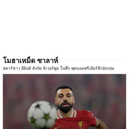
โมฮาเหม็ด ซาลาห์
สตาร์ชาว อียิปต์ สังกัด ลิเวอร์พูล ในศึก ฟุตบอลพรีเมียร์ลีกอังกฤษ