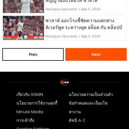
สัญญาฉบับใหม่ให้ ซาลาห์
Navapun Munarsa
|
Sep 5, 2024
ซาลาห์ ออกโรงชี้ชัดความแตกต่าง
ลิเวอร์พูล ระหว่างยุค สล็อต กับ คล็อปป์
Navapun Munarsa
|
Sep 4, 2024
Prev
Next
เกี่ยวกับ 90MIN
นโยบายความเป็นส่วนตัว
นโยบายการใช้งานคุกกี้
ข้อกำหนดและเงื่อนไข
Minute Media
หางาน
การเข้าถึง
ดัชนี A-Z
Cookies Settings