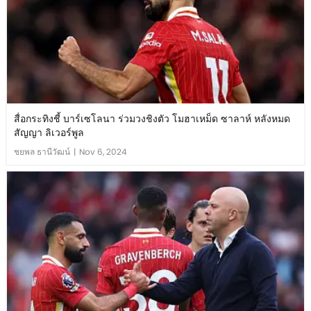
สื่อกระทิงชี้ บาร์เซโลนา ร่วมวงชิงตัว โมฮาเหม็ด ซาลาห์ หลังหมด
สัญญา ลิเวอร์พูล
ชยพล ธานีวัฒน์
|
Nov 6, 2024