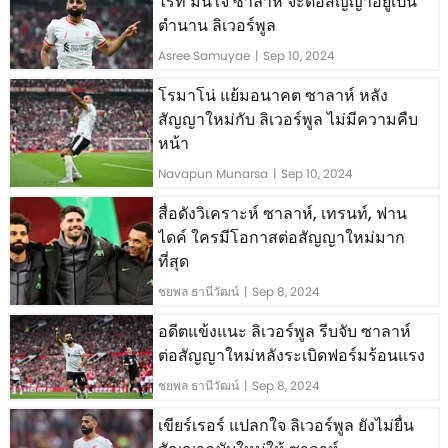
ไรท์ มั่นใจ ซาลาห์ จะต่อสัญญาอยู่เป็น
ตำนาน ลิเวอร์พูล
Asree Samuyae
|
Sep 10, 2024
โรมาโน่ แย้มอนาคต ซาลาห์ หลัง
สัญญาใหม่กับ ลิเวอร์พูล ไม่มีความคืบ
หน้า
Navapun Munarsa
|
Sep 10, 2024
สื่อดังวิเคราะห์ ซาลาห์, เทรนท์, ฟาน
ไดค์ ใครมีโอกาสต่อสัญญาใหม่มาก
ที่สุด
ชยพล ธานีวัฒน์
|
Sep 8, 2024
อดีตแข้งแนะ ลิเวอร์พูล รีบจับ ซาลาห์
ต่อสัญญาใหม่หลังระเบิดฟอร์มร้อนแรง
ชยพล ธานีวัฒน์
|
Sep 8, 2024
เขียร์เรอร์ แปลกใจ ลิเวอร์พูล ยังไม่ยื่น