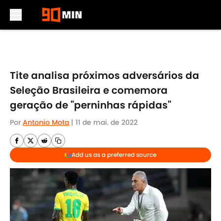
Skip to main content
Tite analisa próximos adversários da
Seleção Brasileira e comemora
geração de "perninhas rápidas"
Por
Antonio Mota
|
11 de mai. de 2022
Add us as a preferred source