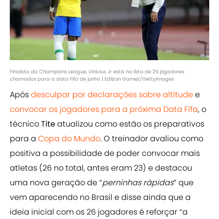
Finalista da Champions League, Vinicius Jr está na lista de 26 jogadores
chamados para a data Fifa de junho | Edilzon Gamez/GettyImages
Após
desculpar por declarações sobre altitude
e
convocar os jogadores para a próxima Data Fifa
, o
técnico
Tite
atualizou como estão os preparativos
para a
Copa do Mundo
. O treinador avaliou como
positiva a possibilidade de poder convocar mais
atletas (26 no total, antes eram 23) e destacou
uma nova geração de “
perninhas rápidas
” que
vem aparecendo no Brasil e disse ainda que a
ideia inicial com os 26 jogadores é reforçar “a