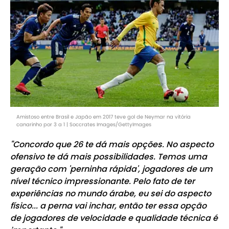
Amistoso entre Brasil e Japão em 2017 teve gol de Neymar na vitória
canarinho por 3 a 1 | Soccrates Images/GettyImages
"Concordo que 26 te dá mais opções. No aspecto
ofensivo te dá mais possibilidades. Temos uma
geração com 'perninha rápida', jogadores de um
nível técnico impressionante. Pelo fato de ter
experiências no mundo árabe, eu sei do aspecto
físico... a perna vai inchar, então ter essa opção
de jogadores de velocidade e qualidade técnica é