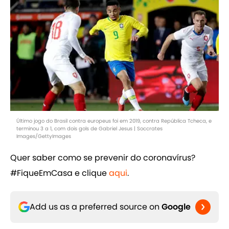
Último jogo do Brasil contra europeus foi em 2019, contra República Tcheca, e
terminou 3 a 1, com dois gols de Gabriel Jesus | Soccrates
Images/GettyImages
Quer saber como se prevenir do coronavírus?
#FiqueEmCasa e clique ​
aqui
.
Add us as a preferred source on
Google