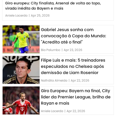
Giro europeu: City finalista, Arsenal de volta ao topo,
virada inédita do Bayern e mais
Aniele Lacerda
|
Apr 25, 2026
Gabriel Jesus sonha com
convocação à Copa do Mundo:
"Acredito até o final"
Bia Palumbo
|
Apr 23, 2026
Filipe Luís e mais: 5 treinadores
especulados no Chelsea após
demissão de Liam Rosenior
Nathália Almeida
|
Apr 22, 2026
Giro Europeu: Bayern na final, City
líder da Premier League, brilho de
Rayan e mais
Aniele Lacerda
|
Apr 22, 2026