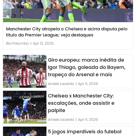
Manchester City atropela o Chelsea e acirra disputa pelo
título da Premier League; veja destaques
Bia Palumbo
|
Apr 12, 2026
Giro europeu: marca inédita de
Igor Thiago, goleada do Bayern,
tropeço do Arsenal e mais
Aniele Lacerda
|
Apr 11, 2026
Chelsea x Manchester City:
escalações, onde assistir e
palpite
Aniele Lacerda
|
Apr 11, 2026
5 jogos imperdíveis do futebol