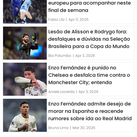
europeu para acompanhar neste
final de semana
Fabio Utz
|
Apr 11, 2026
Lesão de Alisson e Rodrygo fora:
desfalques e dúvidas na Seleção
Brasileira para a Copa do Mundo
Bia Palumbo
|
Apr 3, 2026
Enzo Fernández é punido no
Chelsea e desfalca time contra o
Manchester City; entenda
Aniele Lacerda
|
Apr 3, 2026
Enzo Fernández admite desejo de
morar na Espanha e reacende
rumores sobre ida ao Real Madrid
Bruna Lima
|
Mar 30, 2026