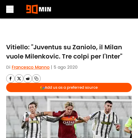
Skip to main content
Vitiello: "Juventus su Zaniolo, il Milan
vuole Milenkovic. Tre colpi per l'Inter"
Di
Francesco Manno
|
5 ago 2020
Add us as a preferred source