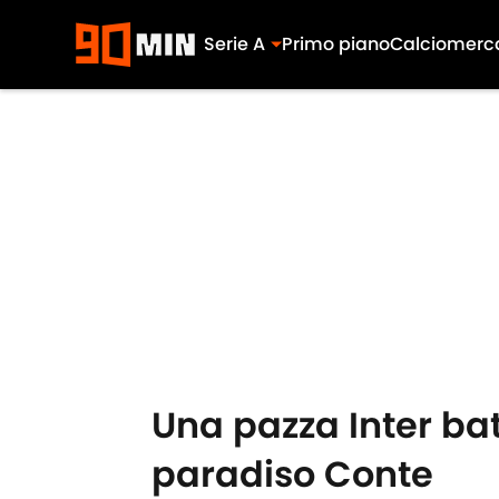
Serie A
Primo piano
Calciomerc
Skip to main content
Una pazza Inter bat
paradiso Conte