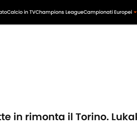
ato
Calcio in TV
Champions League
Campionati Europei
te in rimonta il Torino. Luka