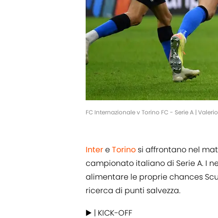
FC Internazionale v Torino FC - Serie A | Vale
Inter
e
Torino
si affrontano nel mat
campionato italiano di Serie A. I n
alimentare le proprie chances Scu
ricerca di punti salvezza.
▶️ | KICK-OFF