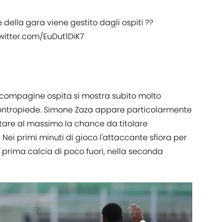
e della gara viene gestito dagli ospiti ??
twitter.com/EuDut1DiK7
 La compagine ospita si mostra subito molto
 contropiede. Simone Zaza appare particolarmente
uttare al massimo la chance da titolare
ei primi minuti di gioco l'attaccante sfiora per
a prima calcia di poco fuori, nella seconda