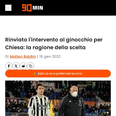
Skip to main content
Rinviato l'intervento al ginocchio per
Chiesa: la ragione della scelta
Di
Matteo Baldini
|
18 gen 2022
Add us as a preferred source