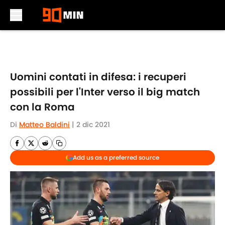
Skip to main content
Uomini contati in difesa: i recuperi
possibili per l'Inter verso il big match
con la Roma
Di
Matteo Baldini
|
2 dic 2021
Add us as a preferred source