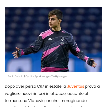
Paulo Dybala | Quality Sport Images/GettyImages
Dopo aver perso CR7 in estate la
Juventus
prova a
vagliare nuovi rinforzi in attacco, accanto al
tormentone Vlahovic, anche immaginando