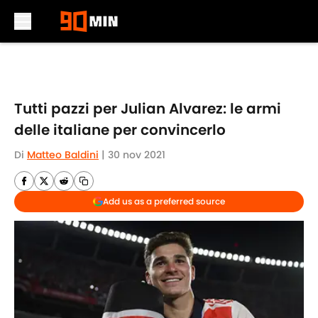
Skip to main content
Tutti pazzi per Julian Alvarez: le armi
delle italiane per convincerlo
Di
Matteo Baldini
|
30 nov 2021
Add us as a preferred source