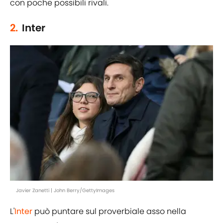
con poche possibili rivali.
2.
Inter
Javier Zanetti | John Berry/GettyImages
L'
Inter
può puntare sul proverbiale asso nella