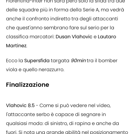
Fiorentina-Inter non sarà però solo la sfida tra due
delle squadre più in forma della Serie A, ma vedrà
anche il confronto indiretto tra degli attaccanti
che quest'anno sembrano fare sul serio per la
classifica marcatori:
Dusan Vlahovic
e
Lautaro
Martinez
.
Ecco la
Supersfida
targata
90min
tra il bomber
viola e quello nerazzurro.
Finalizzazione
Vlahovic 8.5
- Come si può vedere nel video,
l'attaccante serbo è capace di segnare in
qualsiasi modo: di sinistro, di rapina e anche da
fuori. Si nota una grande abilità nel posizionamento