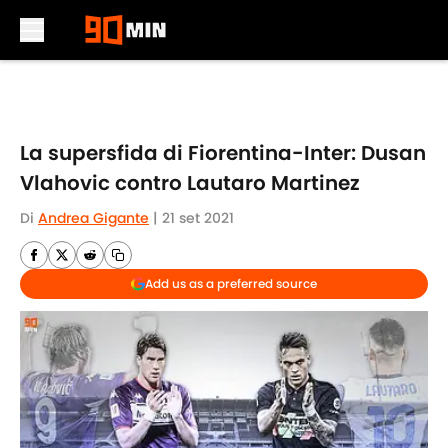
Skip to main content
La supersfida di Fiorentina-Inter: Dusan
Vlahovic contro Lautaro Martinez
Di
Andrea Gigante
|
21 set 2021
Add us as a preferred source