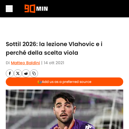
Skip to main content
Sottil 2026: la lezione Vlahovic e i
perché della scelta viola
Di
Matteo Baldini
|
14 ott 2021
Add us as a preferred source