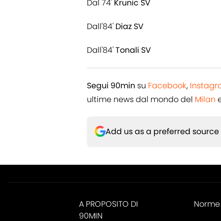
Dal 74'
Krunic SV
Dall'84'
Diaz SV
Dall'84'
Tonali SV
Segui 90min
su
Facebook
,
Instag
ultime news dal mondo del
Milan
e
Add us as a preferred source
A PROPOSITO DI
Norme 
90MIN