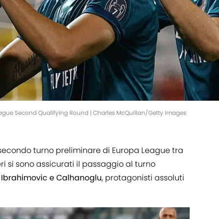
ague Second Qualifying Round | Charles McQuillan/Getty Images
 secondo turno preliminare di Europa League tra
eri si sono assicurati il passaggio al turno
a
Ibrahimovic e Calhanoglu
, protagonisti assoluti