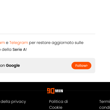
ram
e
Telegram
per restare aggiornato sulle
 della
Serie A
!
 on
Google
Follow
della privacy
Politica di
Termi
Cookie
condi