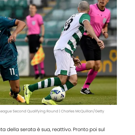
League Second Qualifying Round | Charles McQuillan/Getty
a della serata è sua, reattivo. Pronto poi sul