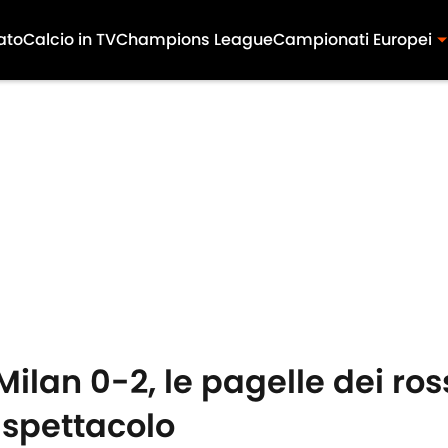
ato
Calcio in TV
Champions League
Campionati Europei
an 0-2, le pagelle dei ross
spettacolo