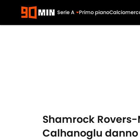
Serie A
Primo piano
Calciomerc
Skip to main content
Shamrock Rovers-Mil
Calhanoglu danno 