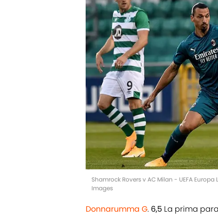
Shamrock Rovers v AC Milan - UEFA Europa 
Images
Donnarumma G
.
6,5
La prima parat