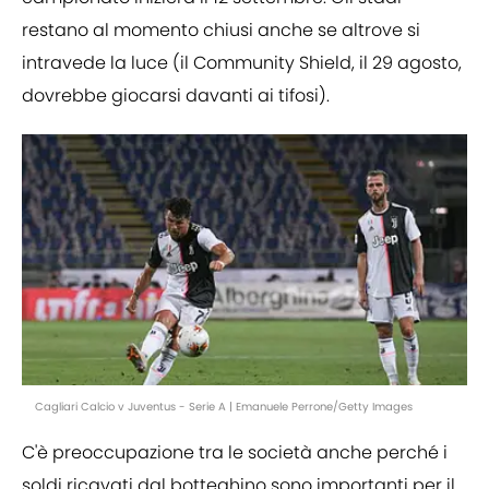
restano al momento chiusi anche se altrove si
intravede la luce (il Community Shield, il 29 agosto,
dovrebbe giocarsi davanti ai tifosi).
Cagliari Calcio v Juventus - Serie A | Emanuele Perrone/Getty Images
C'è preoccupazione tra le società anche perché i
soldi ricavati dal botteghino sono importanti per il