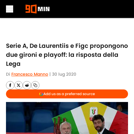
Skip to main content
Serie A, De Laurentiis e Figc propongono
due gironi e playoff: la risposta della
Lega
Di
Francesco Manno
|
30 lug 2020
Add us as a preferred source