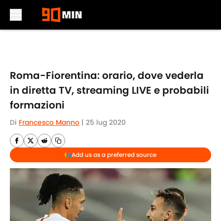
Skip to main content
Roma-Fiorentina: orario, dove vederla
in diretta TV, streaming LIVE e probabili
formazioni
Di
Francesco Manno
|
25 lug 2020
Add us as a preferred source