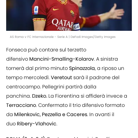
AS Roma v FC Internazionale - Serie A | DeFodi Images/Getty Images
Fonseca può contare sul terzetto
difensivo
Mancini-Smalling-Kolarov
. A sinistra
tornerà dal primo minuto
Spinazzola
, a riposo un
tempo mercoledì.
Veretout
sarà il padrone del
centrocampo. Pellegrini partirà dalla
panchina.
Dzeko.
La Fiorentina si affiderà invece a
Terracciano
. Confermato il trio difensivo formato
da
Milenkovic, Pezzella e Caceres
. In avanti il
duo
Ribery-Vlahovic
.