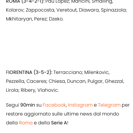
ROMA (3-4-2-1):
Pau Lopez; Mancini, Smalling,
Kolarov; Zappocosta, Veretout, Diawara, Spinazzola;
Mkhitaryan, Perez; Dzeko.
F
IORENTINA (3-5-2):
Terracciano; Milenkovic,
Pezzella, Caceres; Chiesa, Duncan, Pulgar, Ghezzal,
Lirola; Ribery, Vlahovic.
Segui
90min
su
Facebook
,
Instagram
e
Telegram
per
restare aggiornato sulle ultime news dal mondo
della
Roma
e della
Serie A
!