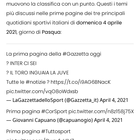
muovono la classifica con un punto. Questi i temi
più discussi nelle prime pagine dei tre principali
quotidiani sportivi italiani di
domenica 4 aprile
2021
, giorno di
Pasqua
:
La prima pagina della
#Gazzetta
oggi
? INTER CI SEI
? IL TORO INGUAIA LA JUVE
Tutte le
#notizie
?
https://t.co/i9AG6BNacK
pic.twitter.com/vqO8oWdxsb
— LaGazzettadelloSport (@Gazzetta_it)
April 4, 2021
Prima pagina
#CorSport
pic.twitter.com/n8z158j75X
— Giovanni Capuano (@capuanogio)
April 4, 2021
Prima pagina
#Tuttosport