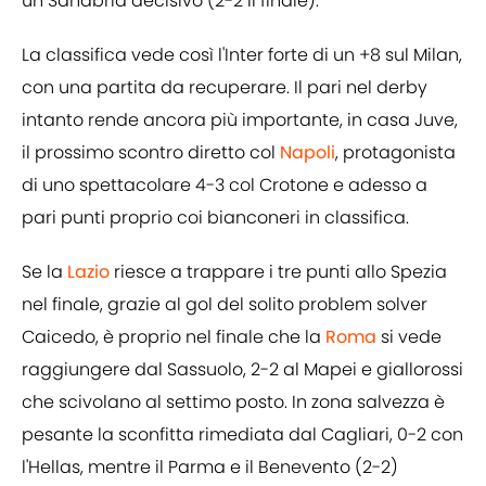
un Sanabria decisivo (2-2 il finale).
La classifica vede così l'Inter forte di un +8 sul Milan,
con una partita da recuperare. Il pari nel derby
intanto rende ancora più importante, in casa Juve,
il prossimo scontro diretto col
Napoli
, protagonista
di uno spettacolare 4-3 col Crotone e adesso a
pari punti proprio coi bianconeri in classifica.
Se la
Lazio
riesce a trappare i tre punti allo Spezia
nel finale, grazie al gol del solito problem solver
Caicedo, è proprio nel finale che la
Roma
si vede
raggiungere dal Sassuolo, 2-2 al Mapei e giallorossi
che scivolano al settimo posto. In zona salvezza è
pesante la sconfitta rimediata dal Cagliari, 0-2 con
l'Hellas, mentre il Parma e il Benevento (2-2)