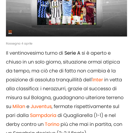
Rassegna 4 aprile
Il ventinovesimo turno di
Serie A
si è aperto e
chiuso in un solo giorno, situazione ormai atipica
da tempo, ma ciò che di fatto non cambia è la
posizione di assoluta tranquillità dell'
Inter
in vetta
alla classifica: i nerazzurri, grazie al successo di
misura sul Bologna, guadagnano ulteriore terreno
su
Milan
e
Juventus
, fermate rispettivamente sul
pari dalla
Sampdoria
di Quagliarella (1-1) e nel
derby contro un
Torino
più che mai in partita, con