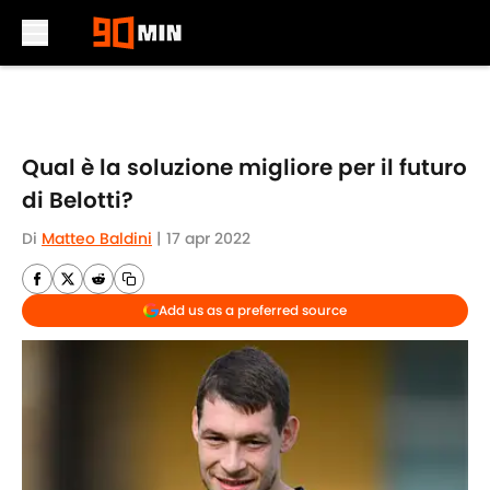
Skip to main content
Qual è la soluzione migliore per il futuro
di Belotti?
Di
Matteo Baldini
|
17 apr 2022
Add us as a preferred source