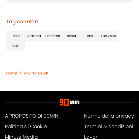
Tag correlati
Torino
Atalanta
Fiorentina
Roma
Inter
Fan Voice
Lists
Home
/
Andrea Belotti
A PROPOSITO DI 90MIN
Norme della privacy
Politica di Cookie
Termini & condizioni
Minute Media
Lavori