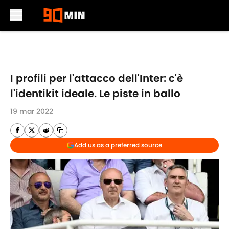
Skip to main content
I profili per l'attacco dell'Inter: c'è
l'identikit ideale. Le piste in ballo
19 mar 2022
Add us as a preferred source