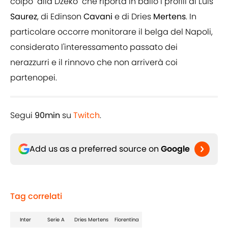
colpo "alla Dzeko" che riporta in ballo i profili di Luis
Saurez
, di Edinson
Cavani
e di Dries
Mertens
. In
particolare occorre monitorare il belga del Napoli,
considerato l'interessamento passato dei
nerazzurri e il rinnovo che non arriverà coi
partenopei.
Segui
90min
su
Twitch
.
Add us as a preferred source on
Google
Tag correlati
Inter
Serie A
Dries Mertens
Fiorentina