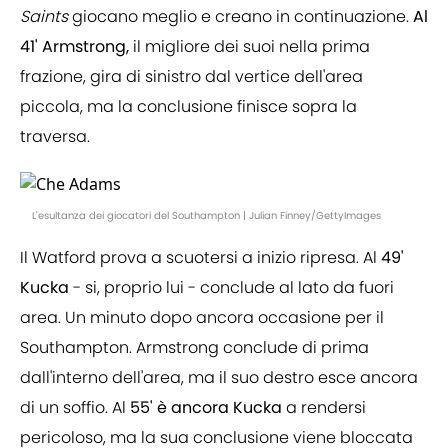
Saints
giocano meglio e creano in continuazione.
Al
41' Armstrong,
il migliore dei suoi nella prima
frazione, gira di sinistro dal vertice dell'area
piccola, ma la conclusione finisce sopra la
traversa.
L'esultanza dei giocatori del Southampton | Julian Finney/GettyImages
Il Watford prova a scuotersi a inizio ripresa. Al
49'
Kucka
- si, proprio lui - conclude al lato da fuori
area. Un minuto dopo ancora occasione per il
Southampton. Armstrong conclude di prima
dall'interno dell'area, ma il suo destro esce ancora
di un soffio. Al
55' è ancora Kucka
a rendersi
pericoloso, ma la sua conclusione viene bloccata