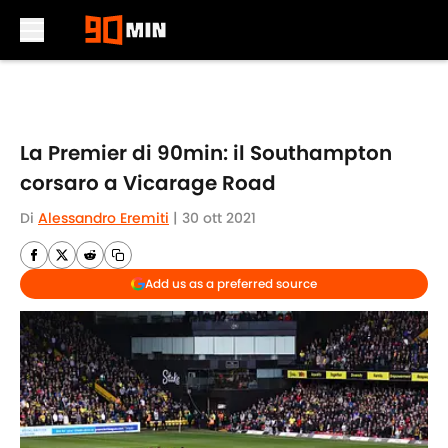
Skip to main content
La Premier di 90min: il Southampton
corsaro a Vicarage Road
Di
Alessandro Eremiti
|
30 ott 2021
Add us as a preferred source