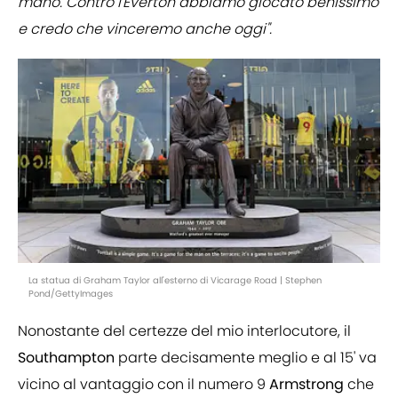
mano. Contro l'Everton abbiamo giocato benissimo
e credo che vinceremo anche oggi".
La statua di Graham Taylor all'esterno di Vicarage Road | Stephen
Pond/GettyImages
Nonostante del certezze del mio interlocutore, il
Southampton
parte decisamente meglio e al 15' va
vicino al vantaggio con il numero 9
Armstrong
che