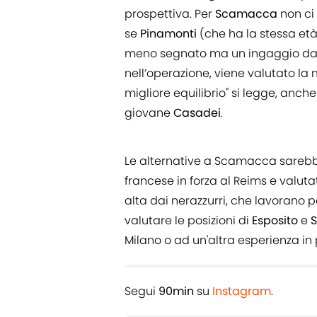
prospettiva. Per
Scamacca
non ci
se
Pinamonti
(che ha la stessa età
meno segnato ma un ingaggio da o
nell’operazione, viene valutato la
migliore equilibrio" si legge, anche
giovane
Casadei
.
Le alternative a Scamacca sareb
francese in forza al Reims e valuta
alta dai nerazzurri, che lavorano 
valutare le posizioni di
Esposito
e
S
Milano o ad un'altra esperienza in 
Segui
90min
su
Instagram
.