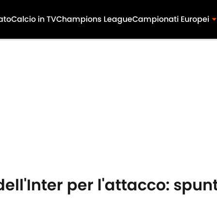
ato
Calcio in TV
Champions League
Campionati Europei
dell'Inter per l'attacco: sp