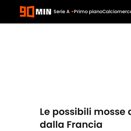
Serie A
Primo piano
Calciomerc
Skip to main content
Le possibili mosse 
dalla Francia