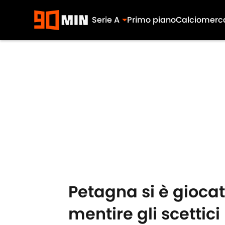
Serie A
Primo piano
Calciomerc
Skip to main content
Petagna si è gioca
mentire gli scettici