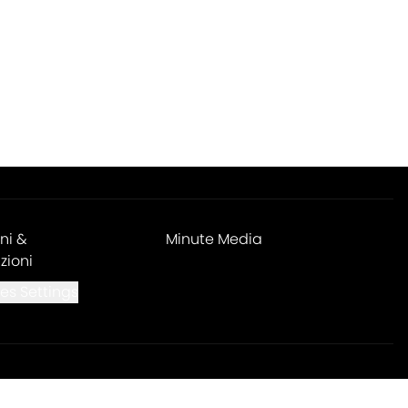
ni &
Minute Media
zioni
es Settings