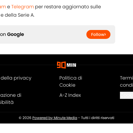
ram
e
Telegram
per restare aggiornato sulle
e della Serie A.
 on
Google
Follow
della privacy
Politica di
Termi
Cookie
condi
razione di
A-Z Index
Cooki
bilità
© 2026
Powered by Minute Media
-
Tutti i diritti riservati