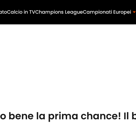
ato
Calcio in TV
Champions League
Campionati Europei
to bene la prima chance! Il