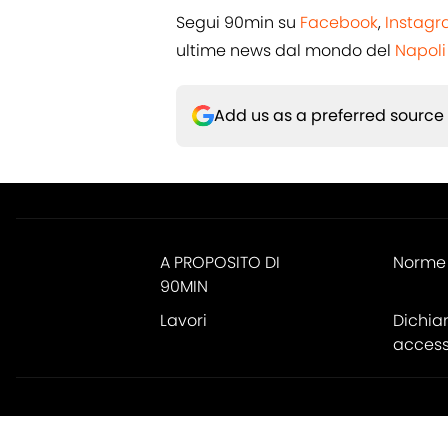
Segui 90min su
Facebook
,
Instag
ultime news dal mondo del
Napoli
Add us as a preferred source
A PROPOSITO DI
Norme 
90MIN
Lavori
Dichia
accessi