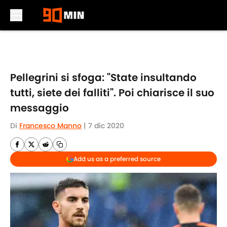
Skip to main content
Pellegrini si sfoga: "State insultando
tutti, siete dei falliti". Poi chiarisce il suo
messaggio
Di
Francesco Manno
|
7 dic 2020
Add us as a preferred source