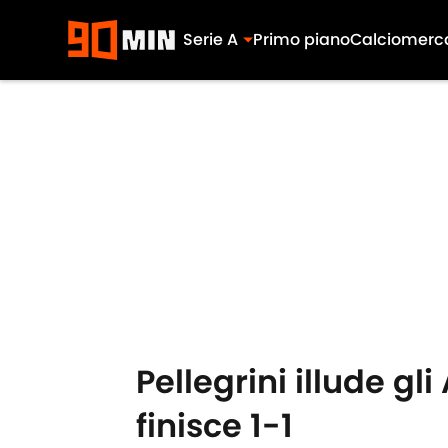
Serie A
Primo piano
Calciomerc
Skip to main content
Pellegrini illude gl
finisce 1-1