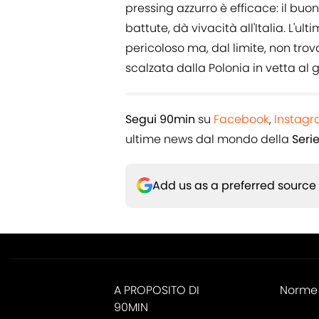
pressing azzurro è efficace: il bu
battute, dà vivacità all'Italia. L'ul
pericoloso ma, dal limite, non trov
scalzata dalla Polonia in vetta al g
Segui 90min
su
Facebook
,
Instag
ultime news dal mondo della
Seri
Add us as a preferred source
A PROPOSITO DI
Norme 
90MIN