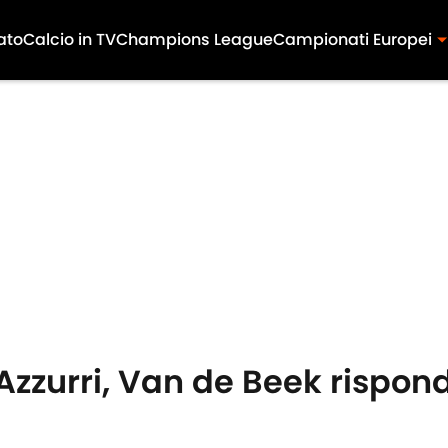
ato
Calcio in TV
Champions League
Campionati Europei
i Azzurri, Van de Beek rispo