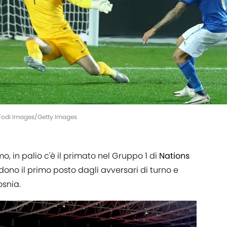
DeFodi Images/Getty Images
o, in palio c'è il primato nel Gruppo 1 di
Nations
endono il primo posto dagli avversari di turno e
osnia.