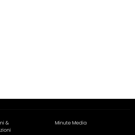
ni &
Minute Media
zioni