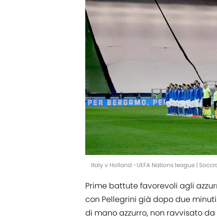
Italy v Holland -UEFA Nations league | Soc
Prime battute favorevoli agli azzurri
con Pellegrini già dopo due minuti
di mano azzurro, non ravvisato da Ta