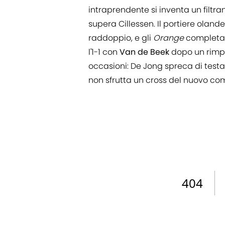
intraprendente si inventa un filtra
supera Cillessen. Il portiere olan
raddoppio, e gli
Orange
completan
l'1-1 con
Van de Beek
dopo un rimpa
occasioni: De Jong spreca di testa
non sfrutta un cross del nuovo c