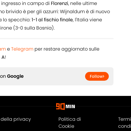
on ingresso in campo di
Florenzi
, nelle ultime
timo brivido è per gli azzurri: Wijnaldum è di nuovo
a lo specchio:
1-1 al fischio finale
, l'Italia viene
irone (3-0 sulla Bosnia).
ram
e
Telegram
per restare aggiornato sulle
e A
!
 on
Google
Follow
della privacy
Politica di
Termi
Cookie
condi