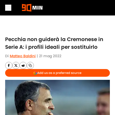
Skip to main content
Pecchia non guiderà la Cremonese in
Serie A: i profili ideali per sostituirlo
Di
Matteo Baldini
|
21 mag 2022
Add us as a preferred source