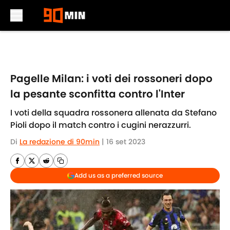
Skip to main content
Pagelle Milan: i voti dei rossoneri dopo
la pesante sconfitta contro l'Inter
I voti della squadra rossonera allenata da Stefano
Pioli dopo il match contro i cugini nerazzurri.
Di
La redazione di 90min
|
16 set 2023
Add us as a preferred source