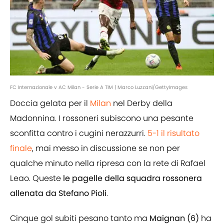
FC Internazionale v AC Milan - Serie A TIM | Marco Luzzani/GettyImages
Doccia gelata per il
Milan
nel Derby della
Madonnina. I rossoneri subiscono una pesante
sconfitta contro i cugini nerazzurri.
5-1 il risultato
finale
, mai messo in discussione se non per
qualche minuto nella ripresa con la rete di Rafael
Leao. Queste
le pagelle della squadra rossonera
allenata da Stefano Pioli
.
Cinque gol subiti pesano tanto ma
Maignan (6)
ha